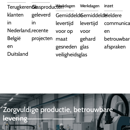
Werkdagen
Werkdagen
inzet
Terugkerende
Glasproducten
klanten
geleverd
Gemiddelde
Gemiddelde
Heldere
in
in
levertijd
levertijd
communica
Nederland,
recente
voor op
voor
en
België
projecten
maat
gehard
betrouwbar
en
gesneden
glas
afspraken
Duitsland
veiligheidsglas
Zorgvuldige productie, betrouwbare
levering